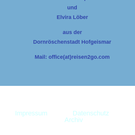
und
Elvira Löber
aus der
Dornröschenstadt Hofgeismar
Mail: office(at)reisen2go.com
Impressum
Datenschutz
Archiv