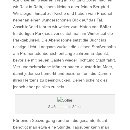
Auf unserem weiteren Weg in Richtung Sóller machen
wir Rast in
Deià
, einem kleinen aber feinen Bergdorf.
Wir steigen hinauf zur Kirche und haben vom Friedhof
nebenan einen wunderschönen Blick auf das Tal.
Anschließend fahren wir weiter zum Hafen von
Sóller
.
Im dortigen Parkhaus verzichtet man im Winter auf die
Parkgebühren. Die Abendsonne setzt die Bucht ins
richtige Licht. Langsam zuckelt die kleinen Straßenbahn
am Promenadenbereich entlang zu ihrem Endpunkt,
bevor sie mit neuen Gästen wieder Richtung Stadt fährt.
Vier unerschrockene Männer baden lautstark im Meer,
damit jeder sie bemerkt und posieren, um die Damen
ihres Herzens zu beeindrucken. Denen scheint dies
jedoch eher peinlich zu sein.
Staßenbahn in Sóller
Für einen Spaziergang rund um die gesamte Bucht
benötigt man etwa eine Stunde. Tagsüber kann man