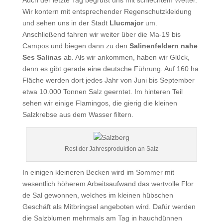
Auch der letzte Tag begrüßt uns mit schlechtem Wetter.
Wir kontern mit entsprechender Regenschutzkleidung
und sehen uns in der Stadt
Llucmajor
um.
Anschließend fahren wir weiter über die Ma-19 bis
Campos und biegen dann zu den
Salinenfeldern nahe
Ses Salinas
ab. Als wir ankommen, haben wir Glück,
denn es gibt gerade eine deutsche Führung. Auf 160 ha
Fläche werden dort jedes Jahr von Juni bis September
etwa 10.000 Tonnen Salz geerntet. Im hinteren Teil
sehen wir einige Flamingos, die gierig die kleinen
Salzkrebse aus dem Wasser filtern.
Rest der Jahresproduktion an Salz
In einigen kleineren Becken wird im Sommer mit
wesentlich höherem Arbeitsaufwand das wertvolle Flor
de Sal gewonnen, welches im kleinen hübschen
Geschäft als Mitbringsel angeboten wird. Dafür werden
die Salzblumen mehrmals am Tag in hauchdünnen