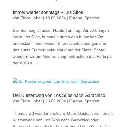
Immer wieder sonntags – Los Silos
von
Elvira Löber
|
18.09.2024
|
Europa
,
Spanien
Der Sonntag ist unser Nichts-Tun-Tag. Wir verbringen
ihn in Los Silos, bummeln durch den hübschen Ort,
entdecken immer wieder Interessantes und genießen
das bunte Treiben beim Markt auf der Plaza. Später
wandern wir am Meer entlang, betrachten das Farbspiel
der Wellen...
Der Küstenweg von Los Silos nach Garachico
von
Elvira Löber
|
26.02.2024
|
Europa
,
Spanien
Thomas will wandern, ich ans Meer. Beides vereinen die
Küstenwege von Los Silos nach Garachico oder
Buenavista auf’s Beste. Die „Heiligen Drei Könige“ Das