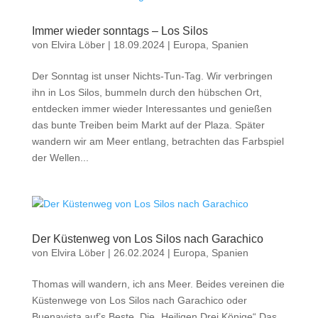
Immer wieder sonntags – Los Silos
von
Elvira Löber
|
18.09.2024
|
Europa
,
Spanien
Der Sonntag ist unser Nichts-Tun-Tag. Wir verbringen
ihn in Los Silos, bummeln durch den hübschen Ort,
entdecken immer wieder Interessantes und genießen
das bunte Treiben beim Markt auf der Plaza. Später
wandern wir am Meer entlang, betrachten das Farbspiel
der Wellen...
Der Küstenweg von Los Silos nach Garachico
von
Elvira Löber
|
26.02.2024
|
Europa
,
Spanien
Thomas will wandern, ich ans Meer. Beides vereinen die
Küstenwege von Los Silos nach Garachico oder
Buenavista auf’s Beste. Die „Heiligen Drei Könige“ Das