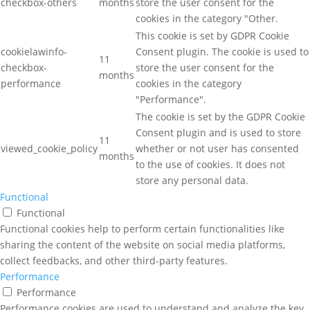
checkbox-others
months
store the user consent for the
cookies in the category "Other.
This cookie is set by GDPR Cookie
cookielawinfo-
Consent plugin. The cookie is used to
11
checkbox-
store the user consent for the
months
performance
cookies in the category
"Performance".
The cookie is set by the GDPR Cookie
Consent plugin and is used to store
11
viewed_cookie_policy
whether or not user has consented
months
to the use of cookies. It does not
store any personal data.
Functional
Functional
Functional cookies help to perform certain functionalities like
sharing the content of the website on social media platforms,
collect feedbacks, and other third-party features.
Performance
Performance
Performance cookies are used to understand and analyze the key