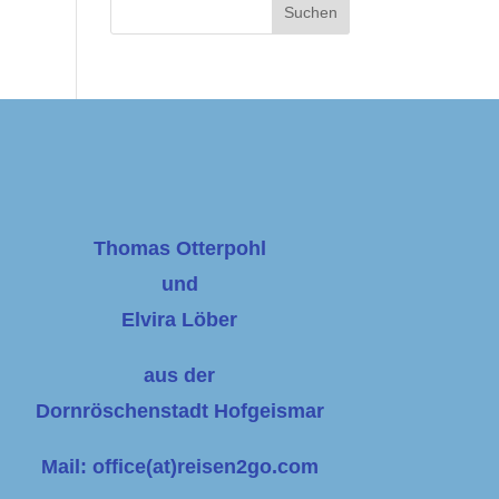
Thomas Otterpohl
und
Elvira Löber
aus der
Dornröschenstadt Hofgeismar
Mail: office(at)reisen2go.com