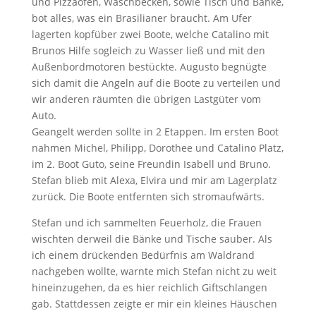
und Pizzaofen, Waschbecken, sowie Tisch und Bänke,
bot alles, was ein Brasilianer braucht. Am Ufer
lagerten kopfüber zwei Boote, welche Catalino mit
Brunos Hilfe sogleich zu Wasser ließ und mit den
Außenbordmotoren bestückte. Augusto begnügte
sich damit die Angeln auf die Boote zu verteilen und
wir anderen räumten die übrigen Lastgüter vom
Auto.
Geangelt werden sollte in 2 Etappen. Im ersten Boot
nahmen Michel, Philipp, Dorothee und Catalino Platz,
im 2. Boot Guto, seine Freundin Isabell und Bruno.
Stefan blieb mit Alexa, Elvira und mir am Lagerplatz
zurück. Die Boote entfernten sich stromaufwärts.
Stefan und ich sammelten Feuerholz, die Frauen
wischten derweil die Bänke und Tische sauber. Als
ich einem drückenden Bedürfnis am Waldrand
nachgeben wollte, warnte mich Stefan nicht zu weit
hineinzugehen, da es hier reichlich Giftschlangen
gab. Stattdessen zeigte er mir ein kleines Häuschen