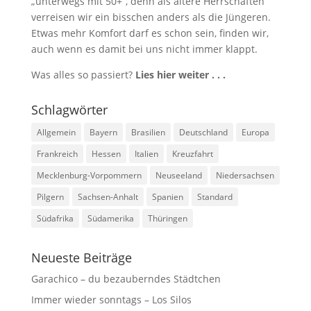
„unterwegs mit 50+“, denn als ältere Herrschaften
verreisen wir ein bisschen anders als die Jüngeren.
Etwas mehr Komfort darf es schon sein, finden wir,
auch wenn es damit bei uns nicht immer klappt.
Was alles so passiert?
Lies hier weiter . . .
Schlagwörter
Allgemein
Bayern
Brasilien
Deutschland
Europa
Frankreich
Hessen
Italien
Kreuzfahrt
Mecklenburg-Vorpommern
Neuseeland
Niedersachsen
Pilgern
Sachsen-Anhalt
Spanien
Standard
Südafrika
Südamerika
Thüringen
Neueste Beiträge
Garachico – du bezauberndes Städtchen
Immer wieder sonntags – Los Silos