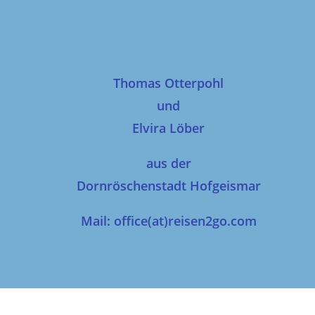
Thomas Otterpohl
und
Elvira Löber
aus der
Dornröschenstadt Hofgeismar
Mail: office(at)reisen2go.com